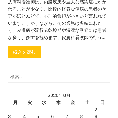
皮膚科看護師は、内臓疾患や重大な感染症にかか
わることが少なく、比較的軽微な傷病の患者のケ
アがほとんどで、心理的負担が小さいと言われて
います。しかしながら、その業務は多岐にわた
り、皮膚病が流行る乾燥期や湿潤な季節には患者
が多く、多忙を極めます。皮膚科看護師の行う…
続きを読む
検
索:
2026年8月
月
火
水
木
金
土
日
1
2
3
4
5
6
7
8
9